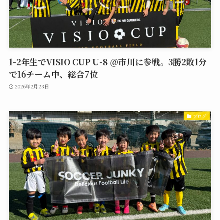
1-2年生でVISIO CUP U-8 @市川に参戦。3勝2敗1分
で16チーム中、総合7位
2026年2月23日
ブログ