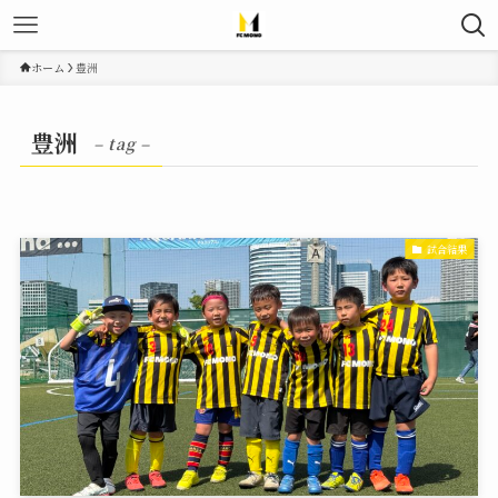
ホーム
豊洲
豊洲
– tag –
試合結果