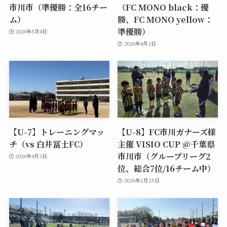
市川市（準優勝：全16チー
（FC MONO black：優
ム）
勝、FC MONO yellow：
準優勝）
2026年5月4日
2026年4月2日
【U-7】トレーニングマッ
【U-8】FC市川ガナーズ様
チ（vs 白井冨士FC）
主催 VISIO CUP @千葉県
市川市（グループリーグ2
2026年4月2日
位、総合7位/16チーム中）
2026年2月25日